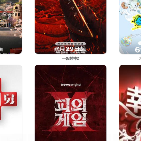
7期
更新至20260807期
更
6
一饭封神2