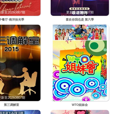
新至20260807期
更新至20260807期
中餐厅·南洋拾光季
喜欢你我也是 第六季
新至20260807期
更新至20260806期
第三调解室
WTO姐妹会