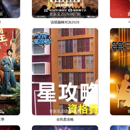
7期
更新至20260807期
更
季
说唱巅峰对决2026
7期
更新至20260806期
更
三季
全民星攻略