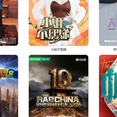
6期
更新至20260806期
小姐不熙娣
伴