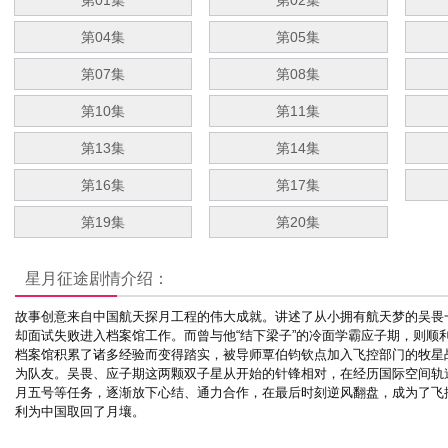
第01集
第02集
第04集
第05集
第07集
第08集
第10集
第11集
第13集
第14集
第16集
第17集
第19集
第20集
星月征途
剧情介绍：
故事创意来自中国航天探月工程的伟大成就。讲述了从小拥有航天梦的吴畏
却面试失败进入档案馆工作。而曾与他“结下梁子”的冷面学霸应子期，则顺
档案馆积累了诸多经验而变得踏实，被导师覃伯钧钦点加入飞控部门的牧星
为队友。吴畏、应子期这两颗双子星从开始的针锋相对，在经历国际空间轨
月五号等任务，逐渐放下心结、通力合作，在最后时刻逆风翻盘，成为了飞
利为中国取回了月壤。