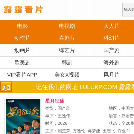
电影
电视剧
大人片
动作片
喜剧片
科幻片
动画片
综艺片
国产剧
欧美剧
韩剧
海外剧
VIP看片APP
美女X视频
风月片
记住我们的网址 LULUKP.COM 露露
星月征途
类型：国产剧
地区：中国
导演：
王逸伟
语言：汉语
时间：2026
状态：全20
主演：
屈楚萧
方逸伦
蒋梦婕
王志飞
许亚军