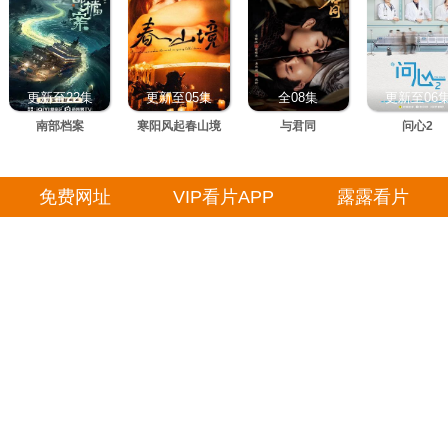
更新至22集
更新至05集
全08集
更新至06
南部档案
寒阳风起春山境
与君同
问心2
免费网址
VIP看片APP
露露看片