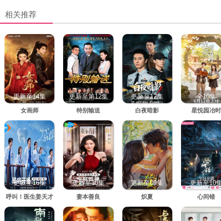
相关推荐
更新至14集
更新至第12集
更新至12集
全10集
女画师
特别输送
白夜暗影
星悦园冶时
更新至16集
更新至10集
更新至09集
更新至10
呼叫！医生姜天才
妻本善良
炽夏
心间错