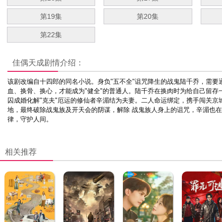
第19集
第20集
第22集
佳偶天成
剧情介绍：
该剧改编自十四郎的同名小说。
身负"五不全"诅咒降生的战鬼陆千乔，需要
血、换骨、换心，才能成为"健全"的普通人。陆千乔在换肉时为给自己留存
囚成婚化解"克夫"厄运的修仙者辛湄结为夫妻。二人命运绑定，携手闯关京
地，最终破除战鬼族及开天会的阴谋，解除 战鬼族人身上的诅咒，辛湄也
律，守护人间。
相关推荐