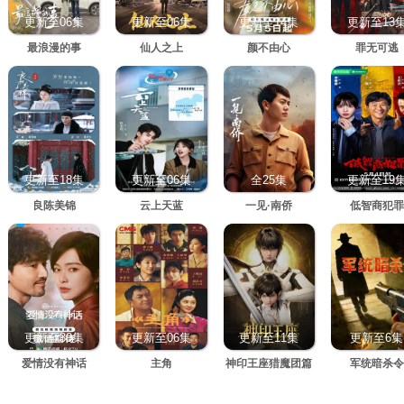
更新至06集
更新至06集
更新至14集
更新至13
最浪漫的事
仙人之上
颜不由心
罪无可逃
更新至18集
更新至06集
全25集
更新至19
良陈美锦
云上天蓝
一见·南侨
低智商犯罪
更新至30集
更新至06集
更新至11集
更新至6集
爱情没有神话
主角
神印王座猎魔团篇
军统暗杀令