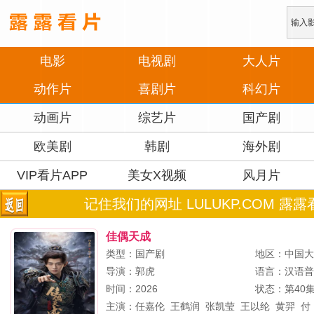
电影
电视剧
大人片
动作片
喜剧片
科幻片
动画片
综艺片
国产剧
欧美剧
韩剧
海外剧
VIP看片APP
美女X视频
风月片
记住我们的网址 LULUKP.COM 露露
佳偶天成
类型：国产剧
地区：中国
导演：
郭虎
语言：汉语
时间：2026
状态：第40
主演：
任嘉伦
王鹤润
张凯莹
王以纶
黄羿
付