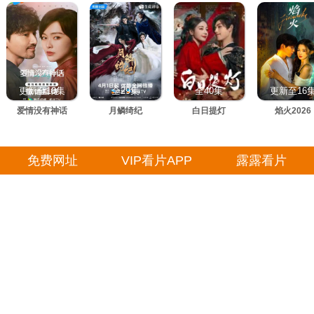
更新至10集
全29集
全40集
更新至16
爱情没有神话
月鳞绮纪
白日提灯
焰火2026
免费网址
VIP看片APP
露露看片