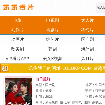
电影
电视剧
大人片
动作片
喜剧片
科幻片
动画片
综艺片
国产剧
欧美剧
韩剧
海外剧
VIP看片APP
美女X视频
风月片
记住我们的网址 LULUKP.COM 露露
白日提灯
类型：国产剧
地区：中国
导演：
秦榛
语言：汉语
时间：2026
状态：全40
主演：
迪丽热巴
陈飞宇
魏哲鸣
张俪
高鹤元