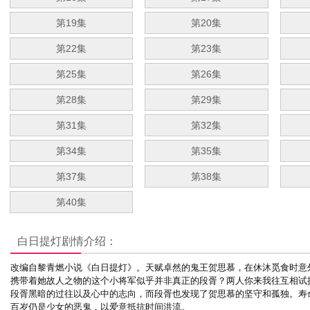
第19集
第20集
第22集
第23集
第25集
第26集
第28集
第29集
第31集
第32集
第34集
第35集
第37集
第38集
第40集
白日提灯
剧情介绍：
改编自黎青燃小说《白日提灯》。
天赋卓然的鬼王贺思慕，在休沐觅食时意
携带着她故人之物的这个小将军似乎并非真正的段胥？两人你来我往互相试
段胥黑暗的过往以及心中的志向，而段胥也发现了贺思慕的坚守和孤独。寿
百岁仍是少女的恶鬼，以爱意抵抗时间洪流。