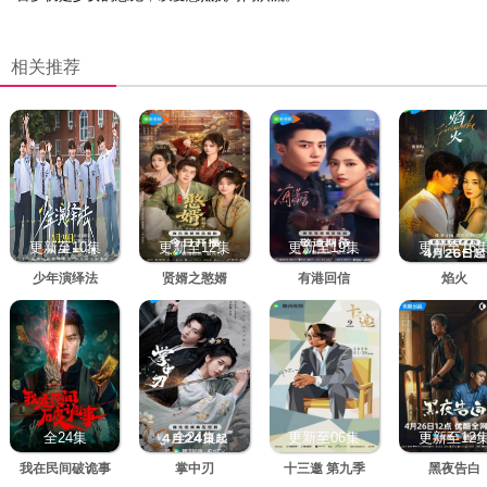
相关推荐
更新至10集
更新至12集
更新至19集
更新至16
少年演绎法
贤婿之憨婿
有港回信
焰火
全24集
全24集
更新至06集
更新至12
我在民间破诡事
掌中刃
十三邀 第九季
黑夜告白