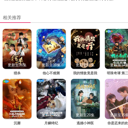
相关推荐
更新至06集
更新至10集
更新至10集
更新至14
猎杀
他心不难测
我的情敌竟是我
明珠奇谭 第
全24集
更新至05集
更新至20集
更新至15
沉靡
月鳞绮纪
逃婚小神医
你是迟来的欢