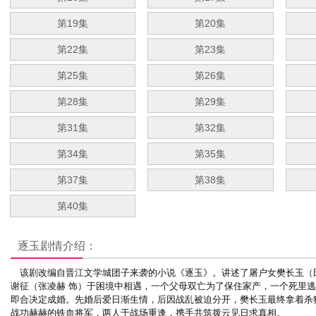
第19集
第20集
第22集
第23集
第25集
第26集
第28集
第29集
第31集
第32集
第34集
第35集
第37集
第38集
第40集
逐玉
剧情介绍：
该剧改编自晋江文学城团子来袭的小说《逐玉》。讲述了屠户女樊长玉（田
谢征（张凌赫 饰）于困境中相遇，一个父母双亡为了保住家产，一个死里
即合决定成婚。先婚后爱日渐生情，后因战乱被迫分开，樊长玉最终拿着杀
战功赫赫的铁血将军，两人于战场重逢，携手共筑拨云见日求真相。