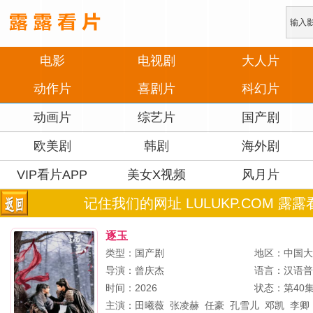
电影
电视剧
大人片
动作片
喜剧片
科幻片
动画片
综艺片
国产剧
欧美剧
韩剧
海外剧
VIP看片APP
美女X视频
风月片
记住我们的网址 LULUKP.COM 露露
逐玉
类型：国产剧
地区：中国
导演：
曾庆杰
语言：汉语
时间：2026
状态：第40
主演：
田曦薇
张凌赫
任豪
孔雪儿
邓凯
李卿