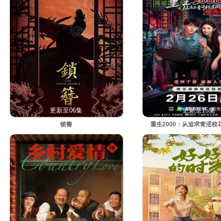
更新至06集
更新至15集
锁簪
重生2000：从追求青涩校