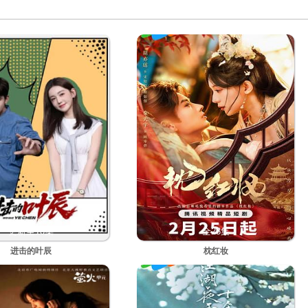
更新至10集
全23集
进击的叶辰
枕红妆