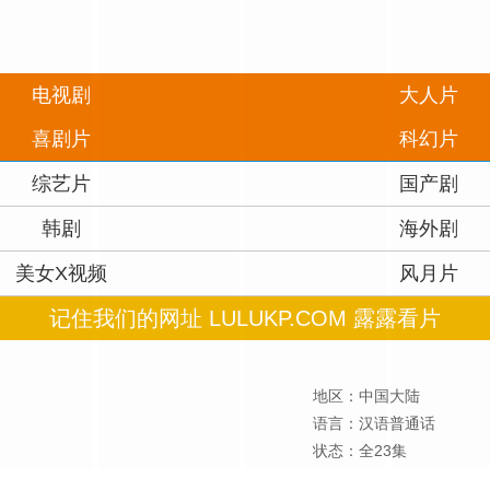
电视剧
大人片
喜剧片
科幻片
综艺片
国产剧
韩剧
海外剧
美女X视频
风月片
记住我们的网址 LULUKP.COM 露露看片
地区：中国大陆
语言：汉语普通话
状态：全23集