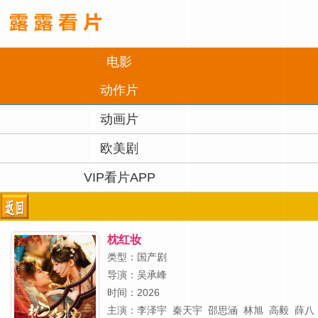
电影
动作片
动画片
欧美剧
VIP看片APP
枕红妆
类型：国产剧
导演：
吴承峰
时间：2026
主演：
李泽宇
秦天宇
邵思涵
林旭
高毅
薛八