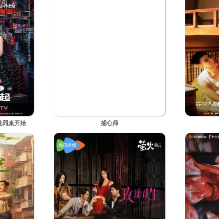
全20集
花同桌开始
捕心师