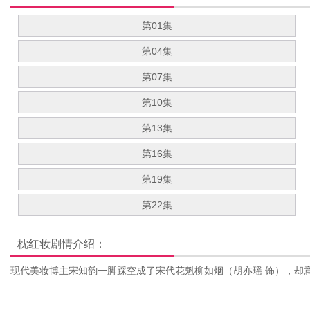
第01集
第04集
第07集
第10集
第13集
第16集
第19集
第22集
枕红妆
剧情介绍：
现代美妆博主宋知韵一脚踩空成了宋代花魁柳如烟（胡亦瑶 饰），却