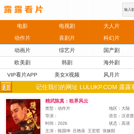
电影
电视剧
大人片
动作片
喜剧片
科幻片
动画片
综艺片
国产剧
欧美剧
韩剧
海外剧
VIP看片APP
美女X视频
风月片
记住我们的网址 LULUKP.COM 露露
精武陈真：租界风云
类型：动作片
地区：大陆
导演：
语言：汉语
时间：2026
状态：高清
主演：
陈国坤
吕艳蓓
王宏哲
张姝阳