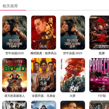
相关推荐
HD中字
高清
正片
正片
空中决战2025
精武陈真：租界风云
空中决战 2025
怒袭
正片
正片
高清
正片
逆天的圣诞老人
全面开战：兄弟会
火拼
Y计划