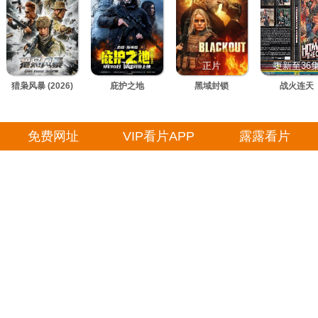
正片
TC
正片
更新至36
猎枭风暴 (2026)
庇护之地
黑域封锁
战火连天
免费网址
VIP看片APP
露露看片