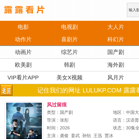
电影
电视剧
大人片
动作片
喜剧片
科幻片
动画片
综艺片
国产剧
欧美剧
韩剧
海外剧
VIP看片APP
美女X视频
风月片
记住我们的网址 LULUKP.COM 露露
风过留痕
类型：国产剧
地区：中国
导演：
张彤
语言：汉语
时间：2026
状态：30集
主演：
龚俊
姜武
孙怡
王迅
贾冰