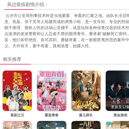
风过留痕
剧情介绍：
云汐市公安局刑事技术科是当地要案、奇案的汇聚之地。由队长冷启
龙、焦磊、张子芜等人组建而成的调查小组，是一支年轻、专业的刑
精于推理、善析人性的法场心灵捕手，或是玩转各种侦查仪器的技术
点迷津的老派警察和让人忍俊不禁的圆滑青年。秉承着“破解死亡密码
旨，他们各怀绝技、各司其职、屡破奇案，在一桩桩匪夷所思的案件
义。天外有天，案中有案，真相渐显，始露人性。
相关推荐
更新至10集
更新至17集
更新至12集
更新至12
喜剧之汪
重返青春
傻儿师长
黑金游戏