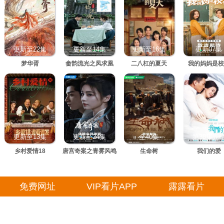
更新至22集
更新至14集
更新至16集
更新07集
梦华胥
畲韵流光之凤求凰
二八杠的夏天
我的妈妈是校
更新至13集
更新至24集
全40集
第38集完
乡村爱情18
唐宫奇案之青雾风鸣
生命树
我们的爱
免费网址
VIP看片APP
露露看片