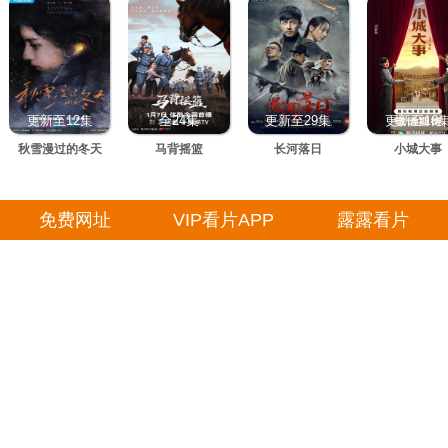
更新至12集
全24集
更新至29集
更新至16
秋雪漫过的冬天
马背摇篮
长河落日
小城大事
免费网址
VIP看片APP
露露看片