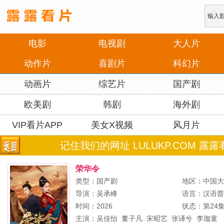
电影
电视剧
大人片
动作片
喜剧片
科幻片
动画片
综艺片
国产剧
欧美剧
韩剧
海外剧
VIP看片APP
美女X视频
风月片
记住我们的网址 LULUKP.COM 露露
荣华令
类型：国产剧
地区：中国
导演：
吴承峰
语言：汉语
时间：2026
状态：第24
主演：
吴佳怡
董子凡
宋昭艺
张译兮
李珈童