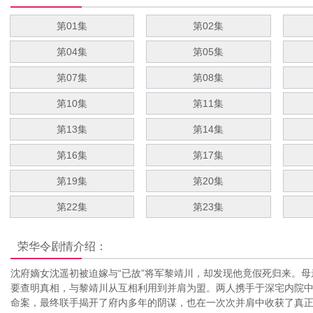
第01集
第02集
第04集
第05集
第07集
第08集
第10集
第11集
第13集
第14集
第16集
第17集
第19集
第20集
第22集
第23集
荣华令
剧情介绍：
沈府嫡女沈遥初被迫嫁与“已故”将军黎靖川，却发现他竟假死归来。
要查明真相，与黎靖川从互相利用到并肩为盟。两人携手于深宅内院
命案，最终联手揭开了府内多年的阴谋，也在一次次并肩中收获了真