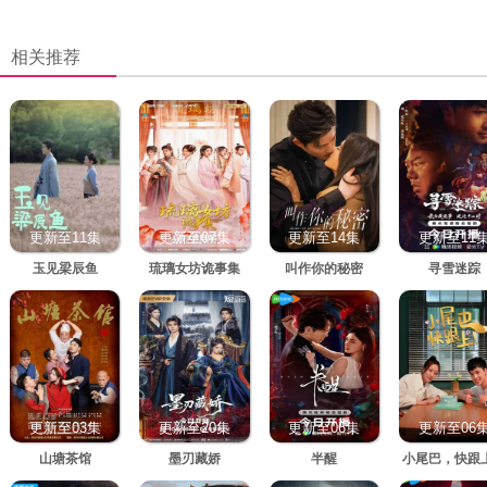
相关推荐
更新至11集
更新至07集
更新至14集
更新至11
玉见梁辰鱼
琉璃女坊诡事集
叫作你的秘密
寻雪迷踪
更新至03集
更新至20集
更新至06集
更新至06
山塘茶馆
墨刃藏娇
半醒
小尾巴，快跟