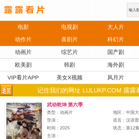
电影
电视剧
大人片
动作片
喜剧片
科幻片
动画片
综艺片
国产剧
欧美剧
韩剧
海外剧
VIP看片APP
美女X视频
风月片
记住我们的网址 LULUKP.COM 露露
武动乾坤 第六季
类型：动画片
地区：中国
导演：
语言：汉语
时间：2025
状态：第12
主演：