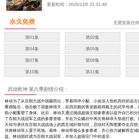
更新时间：2025/12/5 21:31:40
无需安装任
第01集
第02集
第04集
第05集
第07集
第08集
第10集
第11集
武动乾坤 第六季
剧情介绍：
林动为了从百朝大战中脱颖而出，带着同伴小貂、小炎深入危机四伏的远古
重艰险后，他击败了宿敌林琅天，在四宗殿的青龙殿获得殿主的武学传承，
助小貂重塑了身体。此后，林动又通过挑战超级王朝参赛者以提升自己积分
了百朝大战冠军之战的参赛资格，并在万众瞩目中再次将林琅天彻底打败。
天却与潜伏在百朝大战战场上的西玄域奸细勾结，启动封天阵图要夺走百朝
并将林动等人置于死地。最终，林动带领众多参赛者，齐心协力破解西玄域
益。林动因此成为百朝大战冠军，并加入超级宗门中的道宗。