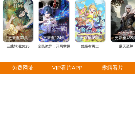
更新至03集
更新至124集
更新至08集
更新至468
三线轮洄2025
全民诡异：开局掌握
曾经有勇士
逆天至尊
零元购·动态漫画
免费网址
VIP看片APP
露露看片