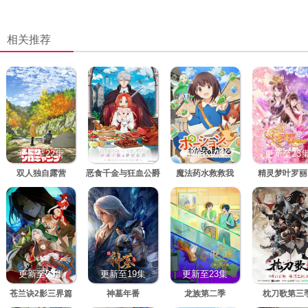
相关推荐
更新至22集
更新至10集
更新至10集
更新至23
双人独自露营
恶食千金与狂血公爵
魔法药水救救我
精灵梦叶罗丽
更新至23集
更新至19集
更新至23集
更新至13
苍兰诀2影三界篇
神墓年番
龙族第二季
枕刀歌第三