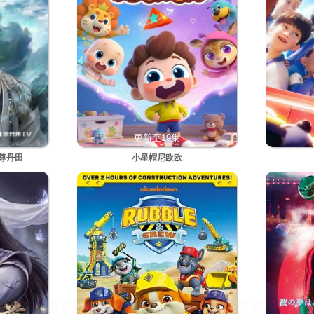
更新至19集
尊丹田
小星帽尼欧欧