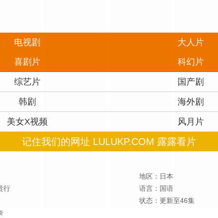
电视剧
大人片
喜剧片
科幻片
综艺片
国产剧
韩剧
海外剧
美女X视频
风月片
记住我们的网址 LULUKP.COM 露露看片
地区：日本
贵行
语言：国语
状态：更新至46集
奈