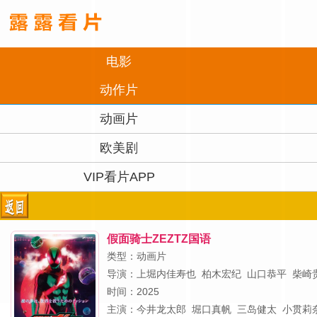
电影
动作片
动画片
欧美剧
VIP看片APP
假面骑士ZEZTZ国语
类型：动画片
导演：
上堀内佳寿也
柏木宏纪
山口恭平
柴崎
时间：2025
主演：
今井龙太郎
堀口真帆
三岛健太
小贯莉