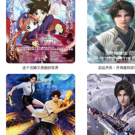
全12集
更新至17集
这个丑陋又美丽的世界
启运丹田：开局签到至