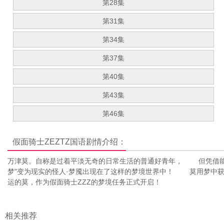
第28集
第31集
第34集
第37集
第40集
第43集
第46集
假面骑士ZEZTZ国语
剧情介绍：
万津莫。自称是过着平淡无奇的日常生活的普通好青年， 但凭借能
梦"变为现实的怪人·梦魇出现在了这样的梦境世界中！ 莫用梦中获得的腰带
运的莫，作为假面骑士ZZZ的梦境任务正式开启！
相关推荐