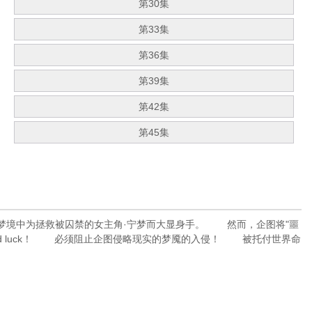
第30集
第33集
第36集
第39集
第42集
第45集
境中为拯救被囚禁的女主角·宁梦而大显身手。 然而，企图将"噩
 Good luck！ 必须阻止企图侵略现实的梦魇的入侵！ 被托付世界命