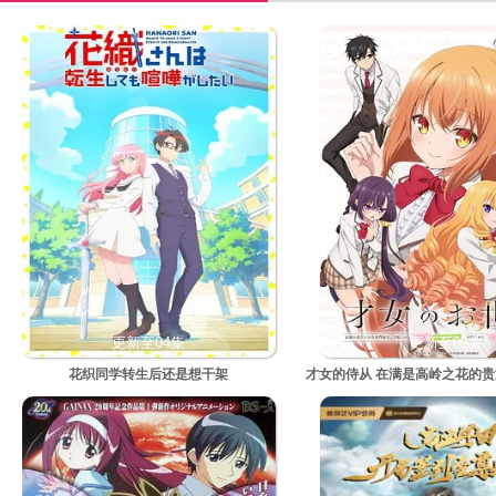
更新至04集
更新至05集
花织同学转生后还是想干架
才女的侍从 在满是高岭之花的