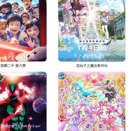
更新至03集
更新至19集
茶啊二中 第六季
花仙子之魔法香对论