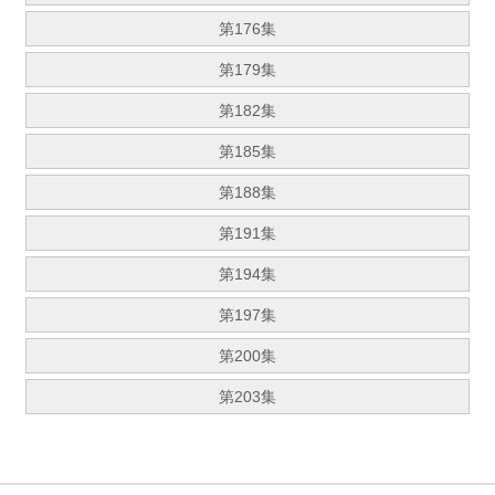
第176集
第179集
第182集
第185集
第188集
第191集
第194集
第197集
第200集
第203集