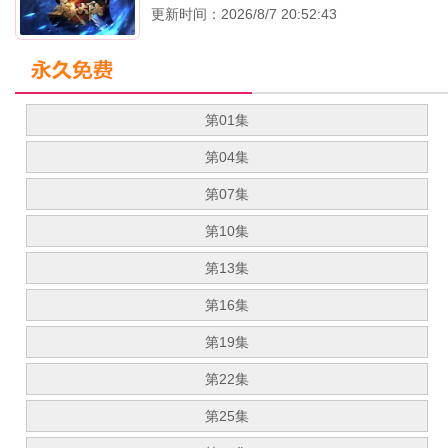
更新时间：2026/8/7 20:52:43
第01集
第04集
第07集
第10集
第13集
第16集
第19集
第22集
第25集