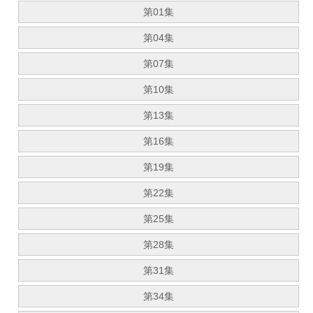
第01集
第04集
第07集
第10集
第13集
第16集
第19集
第22集
第25集
第28集
第31集
第34集