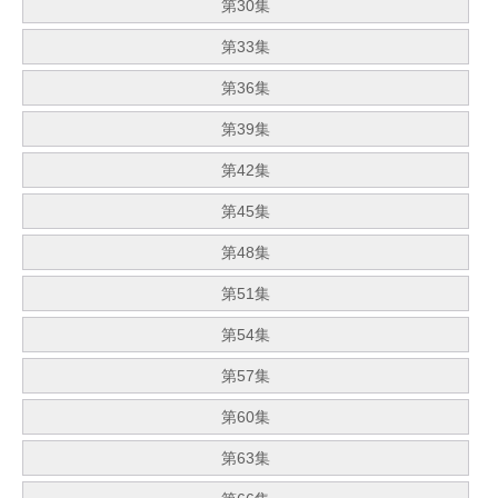
第30集
第33集
第36集
第39集
第42集
第45集
第48集
第51集
第54集
第57集
第60集
第63集