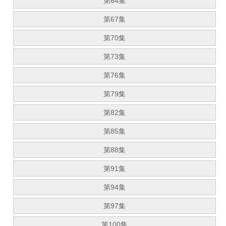
第64集
第67集
第70集
第73集
第76集
第79集
第82集
第85集
第88集
第91集
第94集
第97集
第100集