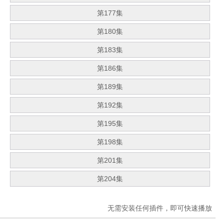
第177集
第180集
第183集
第186集
第189集
第192集
第195集
第198集
第201集
第204集
无需安装任何插件，即可快速播放