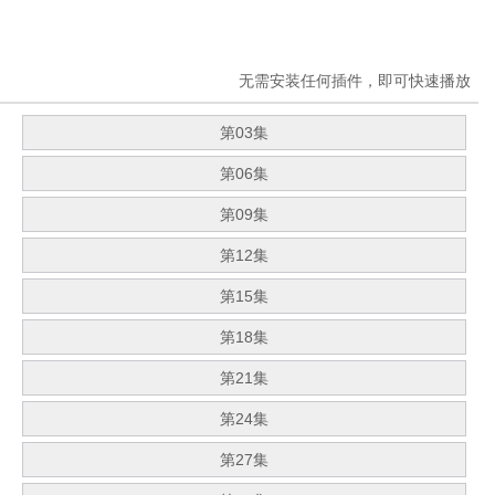
无需安装任何插件，即可快速播放
第03集
第06集
第09集
第12集
第15集
第18集
第21集
第24集
第27集