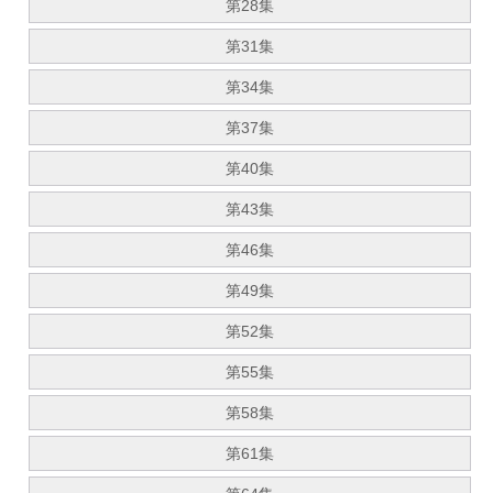
第28集
第31集
第34集
第37集
第40集
第43集
第46集
第49集
第52集
第55集
第58集
第61集