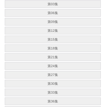
第03集
第06集
第09集
第12集
第15集
第18集
第21集
第24集
第27集
第30集
第33集
第36集