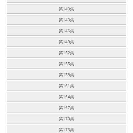
第140集
第143集
第146集
第149集
第152集
第155集
第158集
第161集
第164集
第167集
第170集
第173集