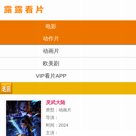
电影
动作片
动画片
欧美剧
VIP看片APP
灵武大陆
类型：动画片
导演：
时间：2024
主演：